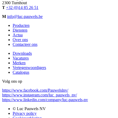
2300 Turnhout
T
+32 (0)14 85 26 51
M
info@luc-pauwels.be
Producten
Diensten
Main
Actua
navigation
Over ons
Contacteer ons
Downloads
Vacatures
Secondary
Merken
menu
Vertegenwoordigers
Catalogus
Volg ons op
https://www.facebook.com/Pauwelslnv/
https://www.instagram.com/luc_pauwels_nv/
https://www.linkedin.com/company/luc-pauwels-nv
© Luc Pauwels NV
Privacy policy
Bottom