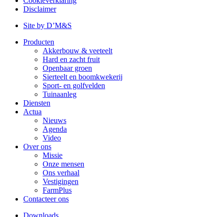
Cookieverklaring
menu
Disclaimer
Site by D’M&S
DMS
Producten
menu
Akkerbouw & veeteelt
Hoofdnavigatie
Hard en zacht fruit
Openbaar groen
Sierteelt en boomkwekerij
Sport- en golfvelden
Tuinaanleg
Diensten
Actua
Nieuws
Agenda
Video
Over ons
Missie
Onze mensen
Ons verhaal
Vestigingen
FarmPlus
Contacteer ons
Downloads