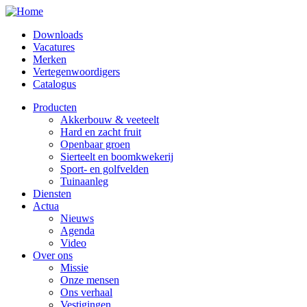
Downloads
Vacatures
Secondary
Merken
menu
Vertegenwoordigers
Catalogus
Producten
Akkerbouw & veeteelt
Main
Hard en zacht fruit
navigation
Openbaar groen
Sierteelt en boomkwekerij
Sport- en golfvelden
Tuinaanleg
Diensten
Actua
Nieuws
Agenda
Video
Over ons
Missie
Onze mensen
Ons verhaal
Vestigingen