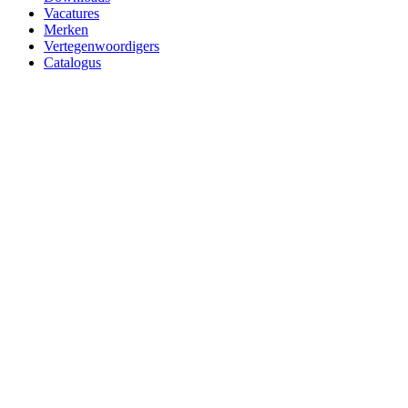
Vacatures
Secondary
Merken
menu
Vertegenwoordigers
Catalogus